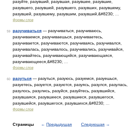
разуйте, разувший, разувшая, разувшее, разувшие,
разувшего, разувшей, разувшего, разувших, разувшему,
разувшей, разувшему, разувшим, разувший,&#8230; …
Формы слов
разучиваться
— разучиваться, разучиваюсь,
59
разучиваемся, разучиваешься, разучиваетесь,
разучивается, разучиваются, разучиваясь, разучивался,
разучивалась, разучивалось, разучивались, разучивайся,
разучивайтесь, разучивающийся, разучивающаяся,
разучивающееся,&#8230; …
Формы слов
разуться
— разуться, разуюсь, разуемся, разуешься,
60
разуетесь, разуется, разуются, разуясь, разулся, разулась,
разулось, разулись, разуйся, разуйтесь, разувшийся,
разувшаяся, разувшееся, разувшиеся, разувшегося,
разувшейся, разувшегося, разувшихся,&#8230; …
Формы слов
Страницы
←
Предыдущая
Следующая
→