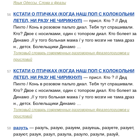
Язык Одессы. Слова и фразы
КСТАТИ О ПТИЧКАХ (КОГДА НАШ ПОП С КОЛОКОЛЬНИ
56
ЛЕТЕЛ, НИ РАЗУ НЕ ЧИРИКНУЛ)
— присл. Кто ? // Дед
Пихто / Конь в розовом пальто диал. Тебя тут спрашивали.
Кто? Двое с носилками, один с топором диал. Кто болеет за
Динамо ,// у того больная мама / у того мозги не тама драз
н., детск. Болельщики Динамо …
Толковый словарь современных разговорных фразеологизмов и
присловий
КСТАТИ О ПТИЧКАХ (КОГДА НАШ ПОП С КОЛОКОЛЬНИ
57
ЛЕТЕЛ, НИ РАЗУ НЕ ЧИРИКНУЛ)
— присл. Кто ? // Дед
Пихто / Конь в розовом пальто диал. Тебя тут спрашивали.
Кто? Двое с носилками, один с топором диал. Кто болеет за
Динамо ,// у того больная мама / у того мозги не тама драз
н., детск. Болельщики Динамо …
Толковый словарь современных разговорных фразеологизмов и
присловий
разуть
— разуть, разую, разуем, разуешь, разуете, разует,
58
разуют, разуя, разул, разула, разуло, разули, разуй,