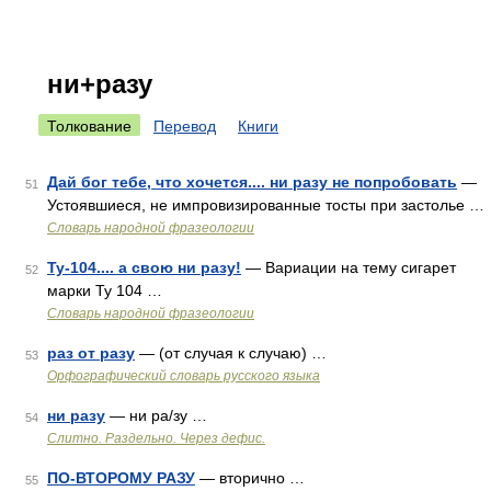
ни+разу
Толкование
Перевод
Книги
Дай бог тебе, что хочется.... ни разу не попробовать
—
51
Устоявшиеся, не импровизированные тосты при застолье …
Словарь народной фразеологии
Ту-104.... а свою ни разу!
— Вариации на тему сигарет
52
марки Ту 104 …
Словарь народной фразеологии
раз от разу
— (от случая к случаю) …
53
Орфографический словарь русского языка
ни разу
— ни ра/зу …
54
Слитно. Раздельно. Через дефис.
ПО-ВТОРОМУ РАЗУ
— вторично …
55